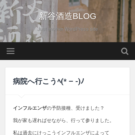
新谷酒造BLOG
Just another WordPress site
病院へ行こうﾍ(* – -)ﾉ
インフルエンザ
の予防接種、受けました？
我が家も遅ればせながら、行って参りました。
私は過去にけっこうインフルエンザによって