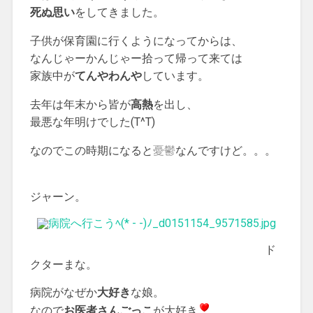
死ぬ思い
をしてきました。
子供が保育園に行くようになってからは、
なんじゃーかんじゃー拾って帰って来ては
家族中が
てんやわんや
しています。
去年は年末から皆が
高熱
を出し、
最悪な年明けでした(T^T)
なのでこの時期になると
憂鬱
なんですけど。。。
ジャーン。
ド
クターまな。
病院がなぜか
大好き
な娘。
なので
お医者さんごっこ
が大好き