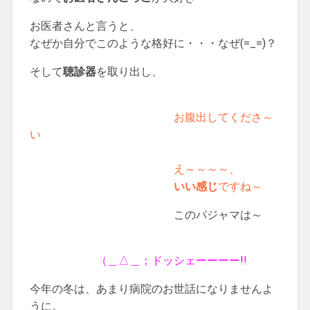
お医者さんと言うと、
なぜか自分でこのような格好に・・・なぜ(=_=)？
そして
聴診器
を取り出し、
お腹出してくださ～
い
え～～～～、
いい感じ
ですね～
この
パジャマ
は～
（＿△＿；ドッシェーーーー!!
今年の冬は、あまり病院のお世話になりませんよ
うに。