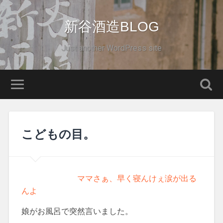
新谷酒造BLOG
Just another WordPress site
こどもの目。
ママさぁ、早く寝んけぇ涙が出る
んよ
娘がお風呂で突然言いました。